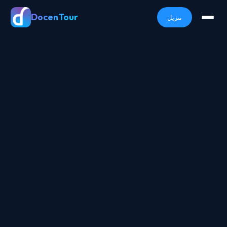
DocenTour
تنزيل