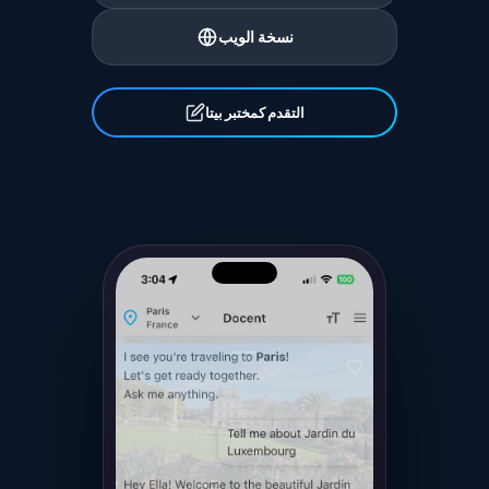
نسخة الويب
التقدم كمختبر بيتا