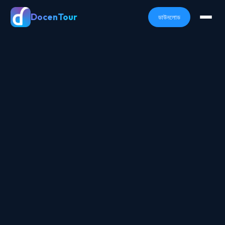
DocenTour
ডাউনলোড